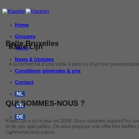
Home
Groupes
Belle Bruxelles
Klare Lijn
Tours
News & Updates
A la recherche d’une visite à pied ou d’un tour panoramiqu
Conditions générales & prix
Contact
NL
QUI SOMMES-NOUS ?
EN
DE
Klare Lijn a vu le jour en 2000. Nous sommes aujourd’hui un
et de ses spécialités. On vous propose une offre très étoffée 
communes tout autour.