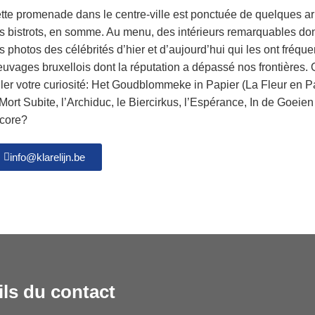
tte promenade dans le centre-ville est ponctuée de quelques a
s bistrots, en somme. Au menu, des intérieurs remarquables do
s photos des célébrités d’hier et d’aujourd’hui qui les ont fréque
euvages bruxellois dont la réputation a dépassé nos frontières
tiller votre curiosité: Het Goudblommeke in Papier (La Fleur en 
 Mort Subite, l’Archiduc, le Biercirkus, l’Espérance, In de Goe
core?
info@klarelijn.be
ils du contact