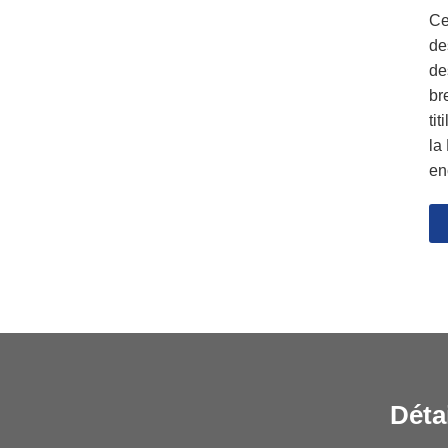
Ce
de
de
br
ti
la
en
Déta