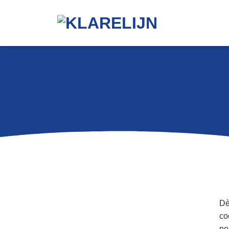
LES CIT
Dè
co
po