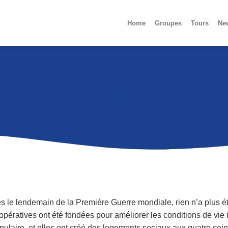
Home
Groupes
Tours
Ne
ÉS-JARDINS DE BRUXELLES
s le lendemain de la Première Guerre mondiale, rien n’a plus 
opératives ont été fondées pour améliorer les conditions de vie 
pulaire, et elles ont créé des logements sociaux aux quatre coin