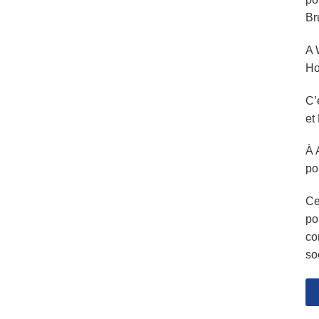
Br
A 
Ho
C’
et
À 
po
Ce
po
co
so