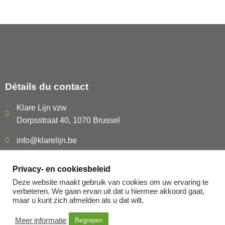
Détails du contact
Klare Lijn vzw
Dorpsstraat 40, 1070 Brussel
info@klarelijn.be
0493 50 40 60
Privacy- en cookiesbeleid
BE480.261.054
Deze website maakt gebruik van cookies om uw ervaring te
verbeteren. We gaan ervan uit dat u hiermee akkoord gaat,
maar u kunt zich afmelden als u dat wilt.
POLITIQUE DE CONFIDENTIALITÉ
Meer informatie
Begrepen