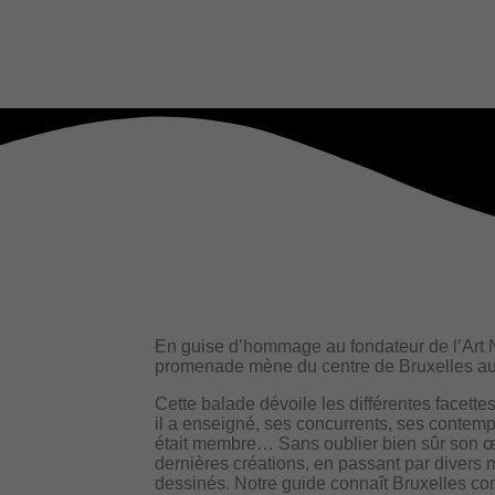
En guise d’hommage au fondateur de l’Art N
promenade mène du centre de Bruxelles au
Cette balade dévoile les différentes facettes
il a enseigné, ses concurrents, ses contemp
était membre… Sans oublier bien sûr son œ
dernières créations, en passant par divers
dessinés. Notre guide connaît Bruxelles co