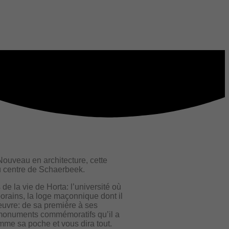
ouveau en architecture, cette
 centre de Schaerbeek.
 de la vie de Horta: l’université où
orains, la loge maçonnique dont il
uvre: de sa première à ses
 monuments commémoratifs qu’il a
mme sa poche et vous dira tout.