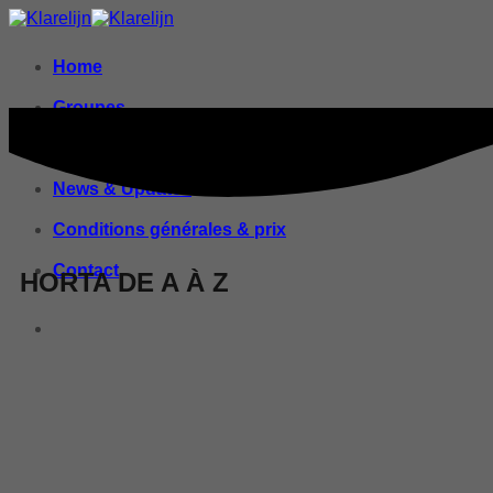
Home
Groupes
Tours
News & Updates
Conditions générales & prix
Contact
HORTA DE A À Z