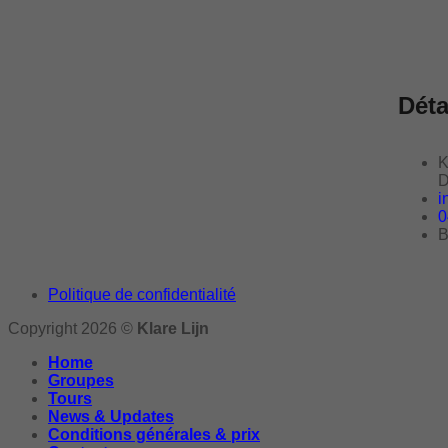
Déta
K
D
i
0
B
Politique de confidentialité
Copyright 2026 ©
Klare Lijn
Home
Groupes
Tours
News & Updates
Conditions générales & prix