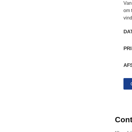
Van
om t
vin
DA
PRI
AF
Cont