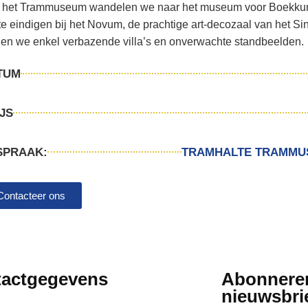
 het Trammuseum wandelen we naar het museum voor Boekkun
e eindigen bij het Novum, de prachtige art-decozaal van het Si
den we enkel verbazende villa’s en onverwachte standbeelden.
TUM
JS
SPRAAK:
TRAMHALTE TRAMMUSEU
Contacteer ons
actgegevens
Abonnere
nieuwsbri