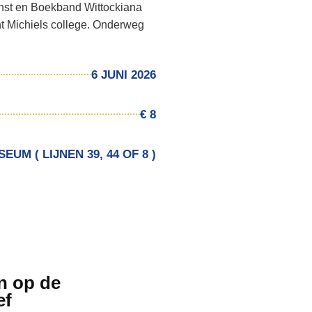
st en Boekband Wittockiana
nt Michiels college. Onderweg
6 JUNI 2026
€ 8
M ( LIJNEN 39, 44 OF 8 )
n op de
ef