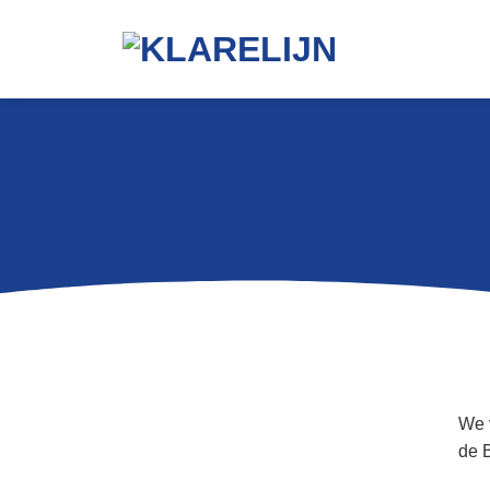
GROEN, GROENER
We 
de 