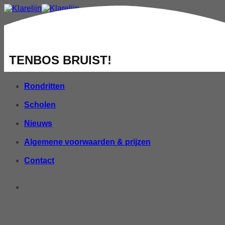
Home
Individueel
TENBOS BRUIST!
Groepen
Rondritten
Scholen
Nieuws
Algemene voorwaarden & prijzen
Contact