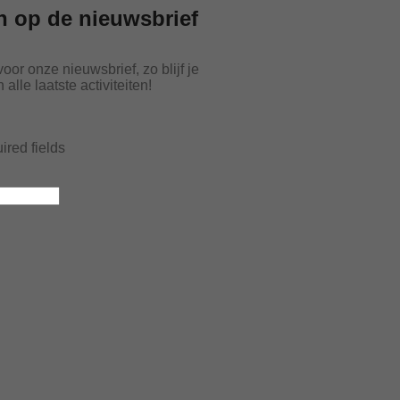
 op de nieuwsbrief
 voor onze nieuwsbrief, zo blijf je
alle laatste activiteiten!
uired fields