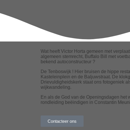
Wat heeft Victor Horta gemeen met verplaat
algemeen stemrecht, Buffalo Bill met voetb
bekend autoconstructeur ?
De Tenboswijk ! Hier bruisen de hippe resta
Kasteleinplein en de Baljuwstraat. De klok
Drievuldigheidskerk staat ons fotogeniek al
wijkwandeling.
En als de God van de Openingsdagen het w
rondleiding beëindigen in Constantin Meu
Contacteer ons