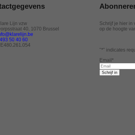
tactgegevens
Abonneren
lare Lijn vzw
Schrijf je hier in
orpsstraat 40, 1070 Brussel
op de hoogte van 
nfo@klarelijn.be
493 50 40 60
E480.261.054
"
*
" indicates req
Email
*
Schrijf in