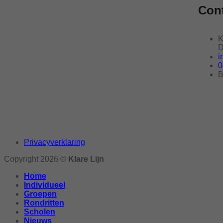
Con
K
D
i
0
B
Privacyverklaring
Copyright 2026 ©
Klare Lijn
Home
Individueel
Groepen
Rondritten
Scholen
Nieuws