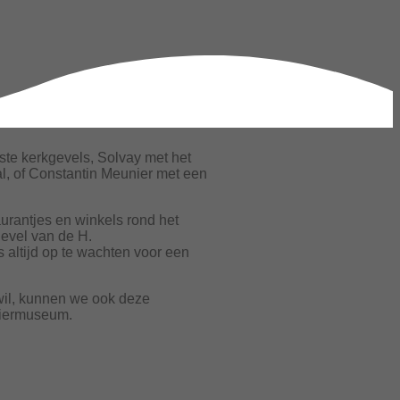
ste kerkgevels, Solvay met het
al, of Constantin Meunier met een
urantjes en winkels rond het
gevel van de H.
s altijd op te wachten voor een
il, kunnen we ook deze
niermuseum.