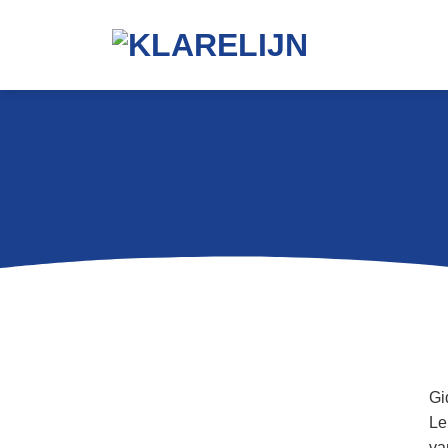
VAN NATIONAL
Gi
Le
va