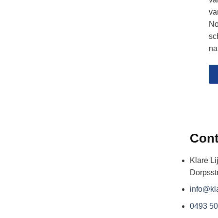
va
No
sc
na
Cont
Klare Li
Dorpsst
info@kla
0493 50