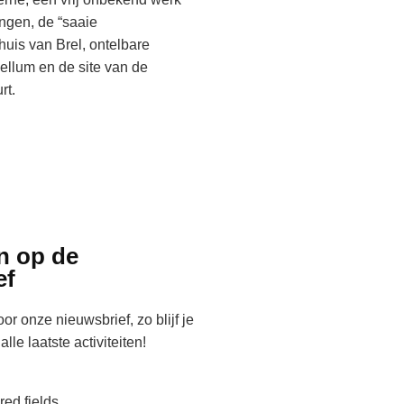
ingen, de “saaie
huis van Brel, ontelbare
bellum en de site van de
rt.
n op de
ef
voor onze nieuwsbrief, zo blijf je
lle laatste activiteiten!
red fields