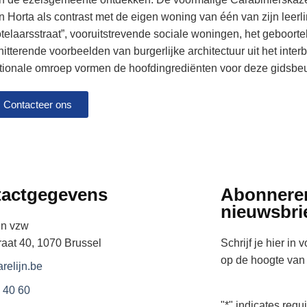
n Horta als contrast met de eigen woning van één van zijn leerl
telaarsstraat”, vooruitstrevende sociale woningen, het geboorte
hitterende voorbeelden van burgerlijke architectuur uit het inter
tionale omroep vormen de hoofdingrediënten voor deze gidsbeu
Contacteer ons
actgegevens
Abonnere
nieuwsbri
jn vzw
raat 40, 1070 Brussel
Schrijf je hier in 
op de hoogte van a
relijn.be
 40 60
"
*
" indicates requi