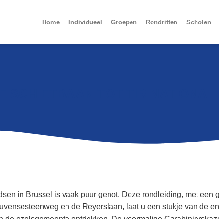
Home
Individueel
Groepen
Rondritten
Scholen
E SCHIETBAAN TOT TIR NATIONAL
dsen in Brussel is vaak puur genot. Deze rondleiding, met een g
uvensesteenweg en de Reyerslaan, laat u een stukje van de eno
n de ezelsgemeente ontdekken. De voormalige Carabinierskaze