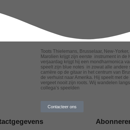
Toots Thielemans, Brusselaar, New-Yorker
Marolien krijgt zijn eerste instrument in de
verjaardag krijgt hij een mondharmonica va
speelt zijn blue notes in zowat alle andere 
carrière op de gitaar in het centrum van Bru
de verhuist naar Amerika. Hij speelt met de
vergeet nooit zijn roots. Wij wandelen langs
collega’s speelden
Contacteer ons
tactgegevens
Abonneren