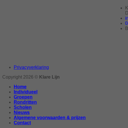
K
D
i
0
B
Privacyverklaring
Copyright 2026 ©
Klare Lijn
Home
Individueel
Groepen
Rondritten
Scholen
Nieuws
Algemene voorwaarden & prijzen
Contact