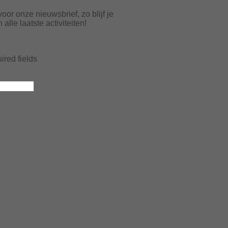
 voor onze nieuwsbrief, zo blijf je
alle laatste activiteiten!
uired fields