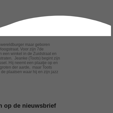
, wereldburger maar geboren
 Hoogstraat. Voor zijn 7de
n een winkel in de Zuidstraat en
straten. Jeanke (Toots) begint zijn
ssel. Hij neemt een plaatje op en
 groten der aarde, maar Toots
 de plaatsen waar hij en zijn jazz
 op de nieuwsbrief