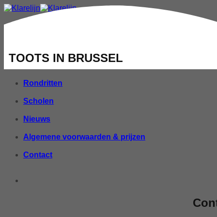
Home
Individueel
TOOTS IN BRUSSEL
Groepen
Rondritten
Scholen
Nieuws
Algemene voorwaarden & prijzen
Contact
Con