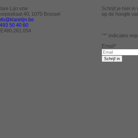
lare Lijn vzw
Schrijf je hier in
orpsstraat 40, 1070 Brussel
op de hoogte van 
nfo@klarelijn.be
493 50 40 60
E480.261.054
"
*
" indicates req
Email
*
Schrijf in