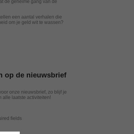
aat de geheime gang van de
len een aantal verhalen die
heid om je geld wit te wassen?
 op de nieuwsbrief
 voor onze nieuwsbrief, zo blijf je
alle laatste activiteiten!
uired fields