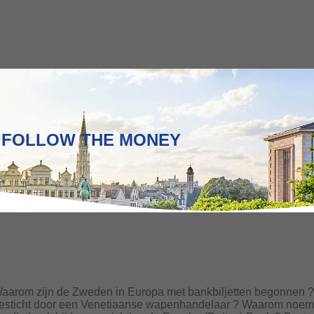
FOLLOW THE MONEY
aarom zijn de Zweden in Europa met bankbiljetten begonnen 
esticht door een Venetiaanse wapenhandelaar ? Waarom noem