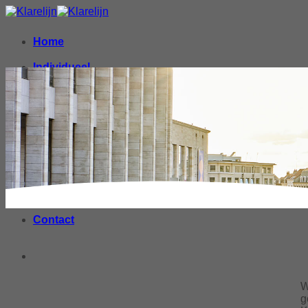
Home
Individueel
Groepen
Rondritten
Scholen
Nieuws
Algemene voorwaarden & prijzen
Contact
W
g