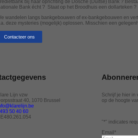
redietbank bij haar oprichting de Dosche (Duitse) Bank ? Best
ationale Bank écht ? Staat op het Broodhuis een dollarteken ?
e wandelen langs bankgebouwen of ex-bankgebouwen en vertel
.a. deze mysteries (mogelijk) oplossen. Misschien een gelegen
Contacteer ons
tactgegevens
Abonneren
lare Lijn vzw
Schrijf je hier in
orpsstraat 40, 1070 Brussel
op de hoogte van 
nfo@klarelijn.be
493 50 40 60
E480.261.054
"
*
" indicates req
Email
*