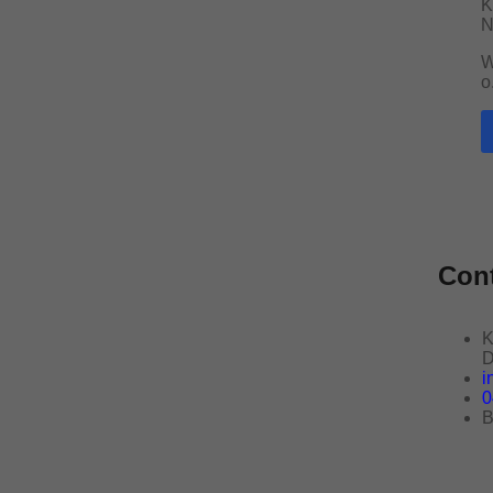
K
N
W
o
Con
K
D
i
0
B