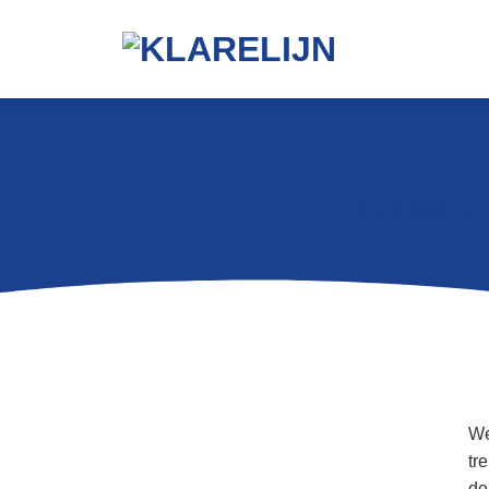
DE GOUDE
We
tr
de