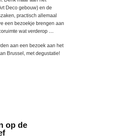
 Art Deco gebouw) en de
zaken, practisch allemaal
 we een bezoekje brengen aan
ecoruimte wat verderop …
rden aan een bezoek aan het
n Brussel, met degustatie!
n op de
ef