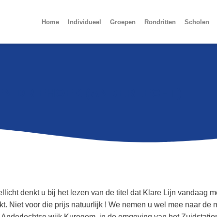
Home
Individueel
Groepen
Rondritten
Scholen
N DRIEHOEK (ANDERLECHT)
llicht denkt u bij het lezen van de titel dat Klare Lijn vandaag 
ekt. Niet voor die prijs natuurlijk ! We nemen u wel mee naar de
 Anderlechtse wijk Kuregem, in de omgeving van het Zuidstatio