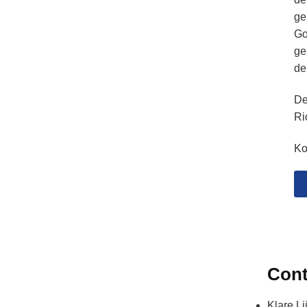
ge
Go
ge
de
De
Ri
Ko
Cont
Klare Li