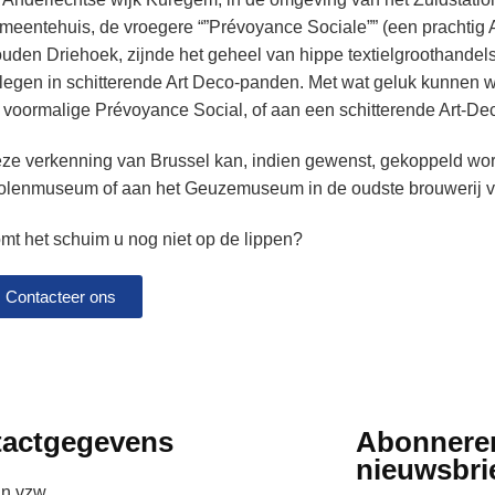
meentehuis, de vroegere “”Prévoyance Sociale”” (een prachtig
uden Driehoek, zijnde het geheel van hippe textielgroothandels
legen in schitterende Art Deco-panden. Met wat geluk kunnen
 voormalige Prévoyance Social, of aan een schitterende Art-D
ze verkenning van Brussel kan, indien gewenst, gekoppeld wo
olenmuseum of aan het Geuzemuseum in de oudste brouwerij va
mt het schuim u nog niet op de lippen?
Contacteer ons
actgegevens
Abonnere
nieuwsbri
jn vzw